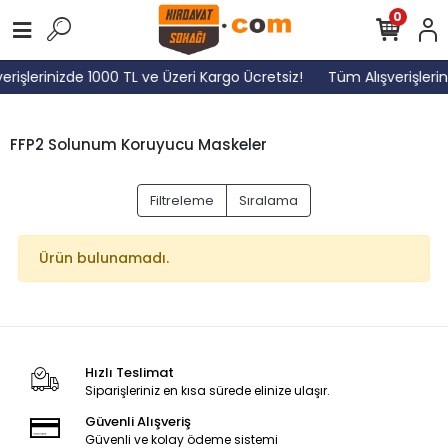
0
erişlerinizde 1000 TL ve Üzeri Kargo Ücretsiz!
Tüm Alışverişlerin
FFP2 Solunum Koruyucu Maskeler
Filtreleme
Sıralama
Ürün bulunamadı.
Hızlı Teslimat
Siparişleriniz en kısa sürede elinize ulaşır.
Güvenli Alışveriş
Güvenli ve kolay ödeme sistemi