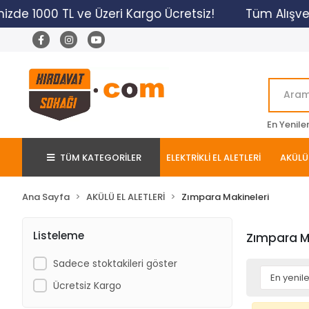
izde 1000 TL ve Üzeri Kargo Ücretsiz!
Tüm Alışveri
En Yenile
TÜM KATEGORİLER
ELEKTRİKLİ EL ALETLERİ
AKÜLÜ 
Ana Sayfa
AKÜLÜ EL ALETLERİ
Zımpara Makineleri
Listeleme
Zımpara M
Sadece stoktakileri göster
Ücretsiz Kargo