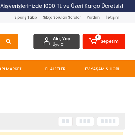
ışverişlerinizde 1000 TL ve Üzeri Kargo Ücretsiz!
Sipariş Takip
Sıkça Sorulan Sorular
Yardım
İletişim
0
Giriş Yap
Sepetim
Üye Ol
API MARKET
EL ALETLERİ
EV YAŞAM & HOBİ