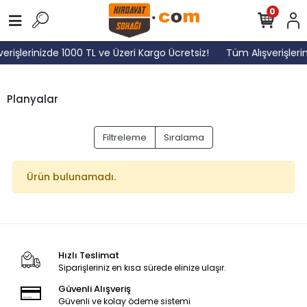
0
erişlerinizde 1000 TL ve Üzeri Kargo Ücretsiz!
Tüm Alışverişleri
Planyalar
Filtreleme
Sıralama
Ürün bulunamadı.
Hızlı Teslimat
Siparişleriniz en kısa sürede elinize ulaşır.
Güvenli Alışveriş
Güvenli ve kolay ödeme sistemi