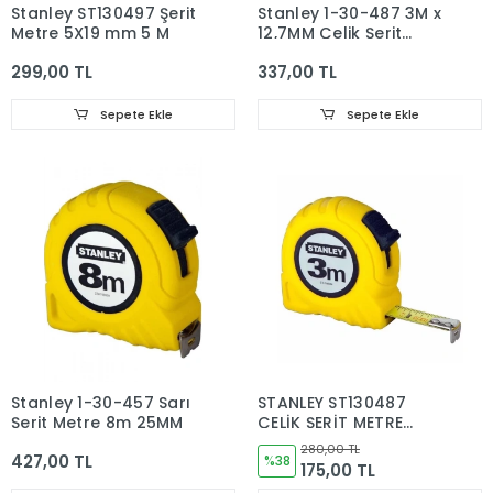
Stanley ST130497 Şerit
Stanley 1-30-487 3M x
Metre 5X19 mm 5 M
12,7MM Çelik Şerit
Metre
299,00 TL
337,00 TL
Sepete Ekle
Sepete Ekle
Stanley 1-30-457 Sarı
STANLEY ST130487
Şerit Metre 8m 25MM
ÇELİK ŞERİT METRE
3MTX12.7MM
280,00 TL
427,00 TL
%38
175,00 TL