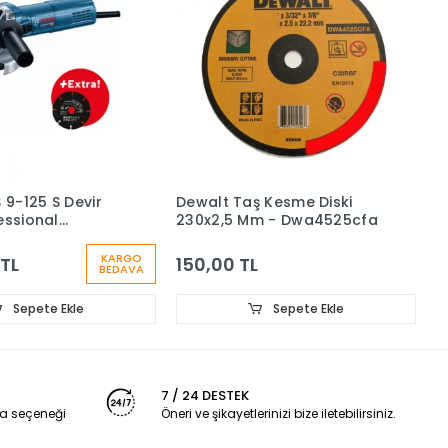
9-125 S Devir
Dewalt Taş Kesme Diski
essional
230x2,5 Mm - Dwa4525cfa
kinesi +
karbür
KARGO
 TL
150,00 TL
BEDAVA
 kesme diski
Sepete Ekle
Sepete Ekle
7 / 24 DESTEK
a seçeneği
Öneri ve şikayetlerinizi bize iletebilirsiniz.