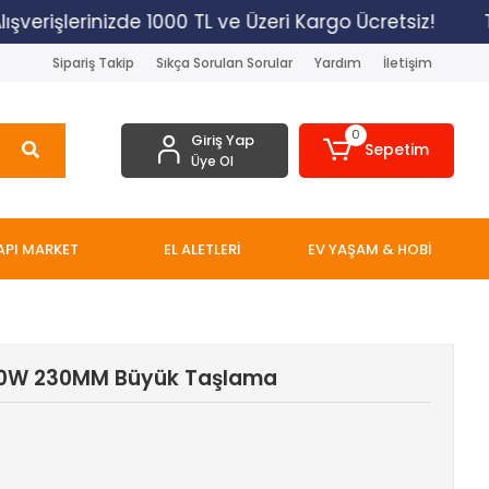
verişlerinizde 1000 TL ve Üzeri Kargo Ücretsiz!
Tü
Sipariş Takip
Sıkça Sorulan Sorular
Yardım
İletişim
0
Giriş Yap
Sepetim
Üye Ol
API MARKET
EL ALETLERİ
EV YAŞAM & HOBİ
00W 230MM Büyük Taşlama