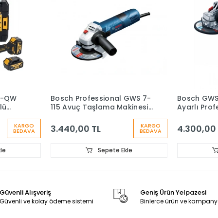
T-QW
Bosch Professional GWS 7-
Bosch GWS 
lü
115 Avuç Taşlama Makinesi
Ayarlı Prof
0AH
- 0601388106
Taşlama Ma
Tungsten 
KARGO
KARGO
3.440,00 TL
4.300,00
BEDAVA
BEDAVA
Multiwheel
le
Sepete Ekle
Güvenli Alışveriş
Geniş Ürün Yelpazesi
Güvenli ve kolay ödeme sistemi
Binlerce ürün ve kampany