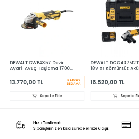
DEWALT DWE4357 Devir
DEWALT DCG407M2
Ayarlı Avuç Taşlama 1700
18V Xr Kömürsüz Akü
Watt 125mm
Avuç Taşlama 2X4.
KARGO
13.770,00 TL
16.520,00 TL
BEDAVA
Sepete Ekle
Sepete Ek
Hızlı Teslimat
Siparişleriniz en kısa sürede elinize ulaşır.