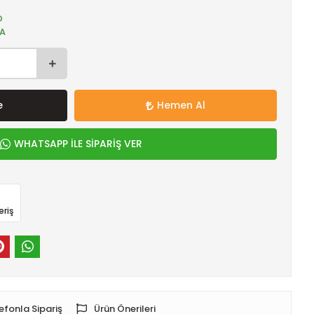
O
A
e
Hemen Al
WHATSAPP İLE SİPARİŞ VER
eriş
efonla Sipariş
Ürün Önerileri