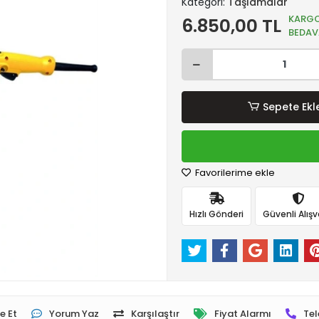
Kategori:
Taşlamalar
KARG
6.850,00 TL
BEDAV
Sepete Ekl
Favorilerime ekle
Hızlı Gönderi
Güvenli Alışv
e Et
Yorum Yaz
Karşılaştır
Fiyat Alarmı
Tel