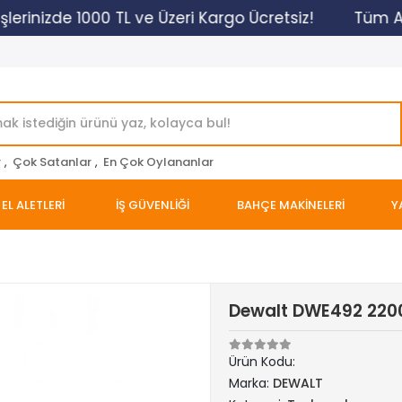
erinizde 1000 TL ve Üzeri Kargo Ücretsiz!
Tüm Alış
r
,
Çok Satanlar
,
En Çok Oylananlar
EL ALETLERİ
İŞ GÜVENLİĞİ
BAHÇE MAKİNELERİ
Y
Dewalt DWE492 22
Ürün Kodu:
Marka:
DEWALT