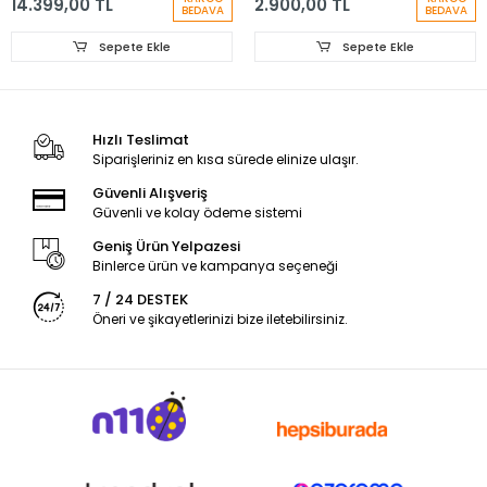
14.399,00 TL
2.900,00 TL
Plus Kırıcı Delici Seti
BEDAVA
BEDAVA
Sepete Ekle
Sepete Ekle
Hızlı Teslimat
Siparişleriniz en kısa sürede elinize ulaşır.
Güvenli Alışveriş
Güvenli ve kolay ödeme sistemi
Geniş Ürün Yelpazesi
Binlerce ürün ve kampanya seçeneği
7 / 24 DESTEK
Öneri ve şikayetlerinizi bize iletebilirsiniz.