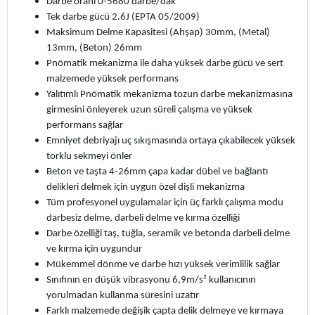
Darbe oranı 0-5680 darbe/dak
Tek darbe gücü 2.6J (EPTA 05/2009)
Maksimum Delme Kapasitesi (Ahşap) 30mm, (Metal)
13mm, (Beton) 26mm
Pnömatik mekanizma ile daha yüksek darbe gücü ve sert
malzemede yüksek performans
Yalıtımlı Pnömatik mekanizma tozun darbe mekanizmasına
girmesini önleyerek uzun süreli çalışma ve yüksek
performans sağlar
Emniyet debriyajı uç sıkışmasında ortaya çıkabilecek yüksek
torklu sekmeyi önler
Beton ve taşta 4-26mm çapa kadar dübel ve bağlantı
delikleri delmek için uygun özel dişli mekanizma
Tüm profesyonel uygulamalar için üç farklı çalışma modu
darbesiz delme, darbeli delme ve kırma özelliği
Darbe özelliği taş, tuğla, seramik ve betonda darbeli delme
ve kırma için uygundur
Mükemmel dönme ve darbe hızı yüksek verimlilik sağlar
Sınıfının en düşük vibrasyonu 6,9m/s² kullanıcının
yorulmadan kullanma süresini uzatır
Farklı malzemede değişik çapta delik delmeye ve kırmaya