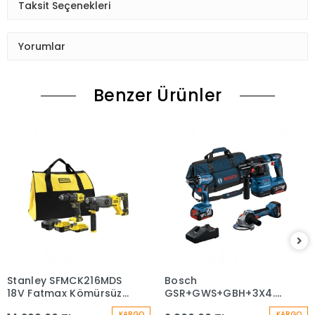
Taksit Seçenekleri
Yorumlar
Benzer Ürünler
Stanley SFMCK216MDS
Bosch
18V Fatmax Kömürsüz
GSR+GWS+GBH+3X4.0AH+G
Darbeli Matkap ve Sds
18V-40 Karma Set
KARGO
KARGO