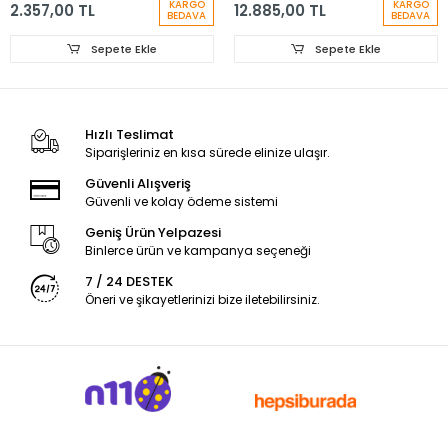
KARGO
KARGO
2.357,00 TL
12.885,00 TL
Çok Amaçlı El Motoru
BEDAVA
BEDAVA
- F0134250JK
Sepete Ekle
Sepete Ekle
Hızlı Teslimat
Siparişleriniz en kısa sürede elinize ulaşır.
Güvenli Alışveriş
Güvenli ve kolay ödeme sistemi
Geniş Ürün Yelpazesi
Binlerce ürün ve kampanya seçeneği
7 / 24 DESTEK
Öneri ve şikayetlerinizi bize iletebilirsiniz.