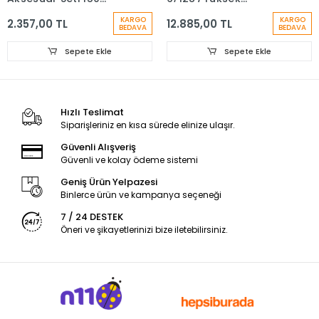
Parça
Performans Kablolu
KARGO
KARGO
2.357,00 TL
12.885,00 TL
Çok Amaçlı El Motoru
BEDAVA
BEDAVA
- F0134250JK
Sepete Ekle
Sepete Ekle
Hızlı Teslimat
Siparişleriniz en kısa sürede elinize ulaşır.
Güvenli Alışveriş
Güvenli ve kolay ödeme sistemi
Geniş Ürün Yelpazesi
Binlerce ürün ve kampanya seçeneği
7 / 24 DESTEK
Öneri ve şikayetlerinizi bize iletebilirsiniz.