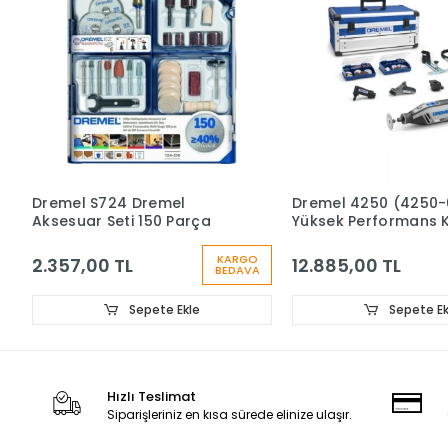
Dremel S724 Dremel
Dremel 4250 (4250-
Aksesuar Seti 150 Parça
Yüksek Performans 
Çok Amaçlı El Motor
F0134250JK
KARGO
2.357,00 TL
12.885,00 TL
BEDAVA
Sepete Ekle
Sepete Ek
Hızlı Teslimat
Siparişleriniz en kısa sürede elinize ulaşır.