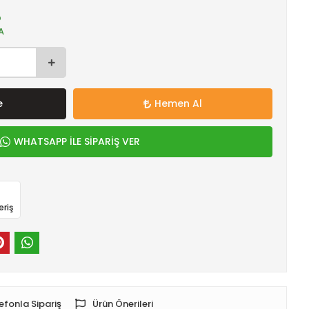
O
A
e
Hemen Al
WHATSAPP İLE SİPARİŞ VER
eriş
efonla Sipariş
Ürün Önerileri