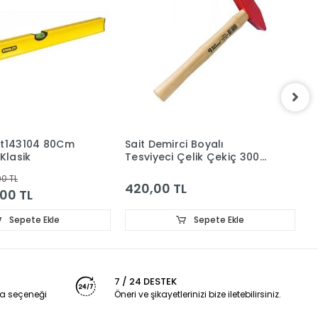
ht143104 80Cm
Sait Demirci Boyalı
S
 Klasik
Tesviyeci Çelik Çekiç 300
K
gr
00 TL
420,00 TL
6
,00 TL
Sepete Ekle
Sepete Ekle
7 / 24 DESTEK
a seçeneği
Öneri ve şikayetlerinizi bize iletebilirsiniz.