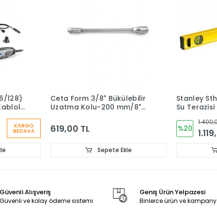
6/128)
Ceta Form 3/8" Bükülebilir
Stanley St
Kablolu
Uzatma Kolu-200 mm/8"
Su Terazisi
u -
C11-76F
1.400,
KARGO
619,00 TL
%20
1.119
BEDAVA
le
Sepete Ekle
Güvenli Alışveriş
Geniş Ürün Yelpazesi
Güvenli ve kolay ödeme sistemi
Binlerce ürün ve kampany