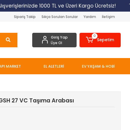
verişlerinizde 1000 TL ve Üzeri Kargo Ücretsiz!
Tü
Sipariş Takip
Sıkça Sorulan Sorular
Yardım
İletişim
0
Giriş Yap
Sepetim
Üye Ol
API MARKET
EL ALETLERİ
EV YAŞAM & HOBİ
 GSH 27 VC Taşıma Arabası