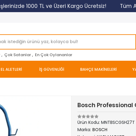
lerinizde 1000 TL ve Üzeri Kargo Ücretsiz!
Tüm Alış
r
,
Çok Satanlar
,
En Çok Oylananlar
EL ALETLERİ
İŞ GÜVENLİĞİ
BAHÇE MAKİNELERİ
Y
Bosch Professional
Ürün Kodu:
MNTBSCGSH27T
Marka:
BOSCH