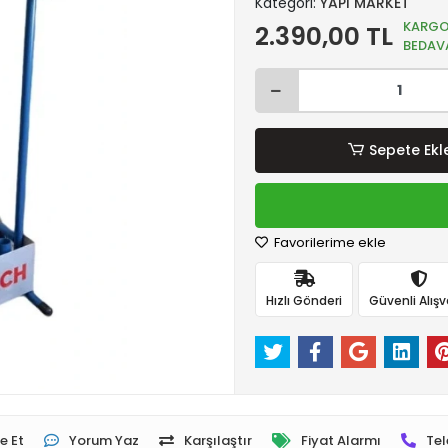
Kategori:
YAPI MARKET
KARG
2.390,00 TL
BEDAV
Sepete Ekl
Favorilerime ekle
Hızlı Gönderi
Güvenli Alışv
e Et
Yorum Yaz
Karşılaştır
Fiyat Alarmı
Tel