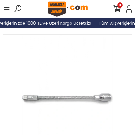
0
rişlerinizde 1000 TL ve Üzeri Kargo Ücretsiz!
Tüm Alışverişlerin