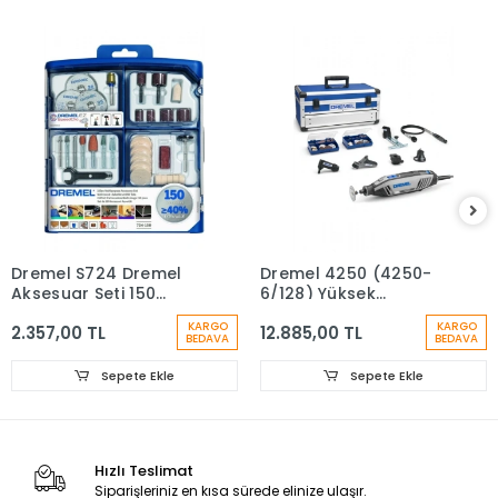
Dremel S724 Dremel
Dremel 4250 (4250-
Aksesuar Seti 150
6/128) Yüksek
Parça
Performans Kablolu
KARGO
KARGO
2.357,00 TL
12.885,00 TL
Çok Amaçlı El Motoru
BEDAVA
BEDAVA
- F0134250JK
Sepete Ekle
Sepete Ekle
Hızlı Teslimat
Siparişleriniz en kısa sürede elinize ulaşır.