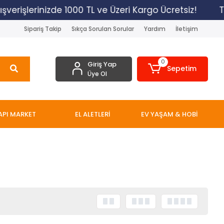
verişlerinizde 1000 TL ve Üzeri Kargo Ücretsiz!
Tü
Sipariş Takip
Sıkça Sorulan Sorular
Yardım
İletişim
0
Giriş Yap
Sepetim
Üye Ol
API MARKET
EL ALETLERİ
EV YAŞAM & HOBİ