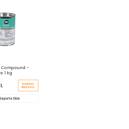
11 Compound -
es 1 kg
KARGO
TL
BEDAVA
Sepete Ekle