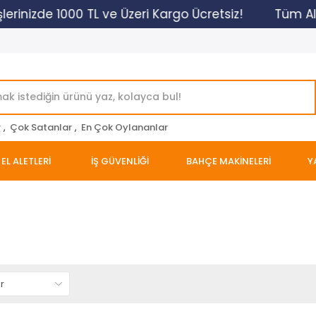
erinizde 1000 TL ve Üzeri Kargo Ücretsiz!
Tüm Alış
r
,
Çok Satanlar
,
En Çok Oylananlar
EL ALETLERİ
İŞ GÜVENLİĞİ
BAHÇE MAKİNELERİ
Y