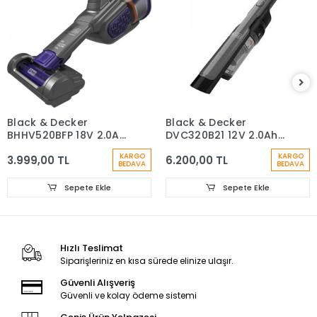
Black & Decker
Black & Decker
BHHV520BFP 18V 2.0Ah
DVC320B21 12V 2.0Ah
Pet Smart Tech Şarjlı El
Şarjlı El Süpürgesi
KARGO
KARGO
3.999,00 TL
6.200,00 TL
Süpürgesi
BEDAVA
BEDAVA
Sepete Ekle
Sepete Ekle
Hızlı Teslimat
Siparişleriniz en kısa sürede elinize ulaşır.
Güvenli Alışveriş
Güvenli ve kolay ödeme sistemi