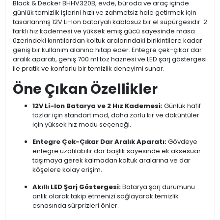
Black & Decker BHHV320B, evde, büroda ve araç içinde
günlük temizlik işlerini hızlı ve zahmetsiz hale getirmek için
tasarlanmış 12V Li-Ion bataryalı kablosuz bir el süpürgesidir. 2
farklı hız kademesi ve yüksek emiş gücü sayesinde masa
üzerindeki kırıntılardan koltuk aralarındaki birikintilere kadar
geniş bir kullanım alanına hitap eder. Entegre çek-çıkar dar
aralık aparatı, geniş 700 ml toz haznesi ve LED şarj göstergesi
ile pratik ve konforlu bir temizlik deneyimi sunar.
Öne Çıkan Özellikler
12V Li-Ion Batarya ve 2 Hız Kademesi:
Günlük hafif
tozlar için standart mod, daha zorlu kir ve döküntüler
için yüksek hız modu seçeneği.
Entegre Çek-Çıkar Dar Aralık Aparatı:
Gövdeye
entegre uzatılabilir dar başlık sayesinde ek aksesuar
taşımaya gerek kalmadan koltuk aralarına ve dar
köşelere kolay erişim.
Akıllı LED Şarj Göstergesi:
Batarya şarj durumunu
anlık olarak takip etmenizi sağlayarak temizlik
esnasında sürprizleri önler.