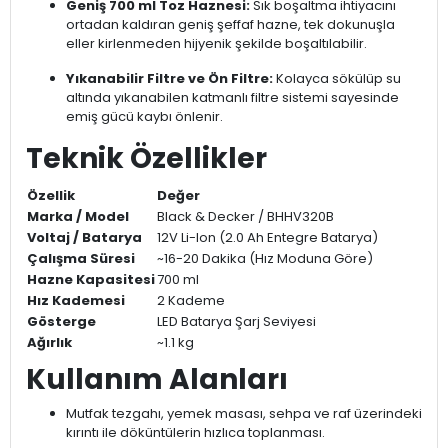
Geniş 700 ml Toz Haznesi:
Sık boşaltma ihtiyacını
ortadan kaldıran geniş şeffaf hazne, tek dokunuşla
eller kirlenmeden hijyenik şekilde boşaltılabilir.
Yıkanabilir Filtre ve Ön Filtre:
Kolayca sökülüp su
altında yıkanabilen katmanlı filtre sistemi sayesinde
emiş gücü kaybı önlenir.
Teknik Özellikler
Özellik
Değer
Marka / Model
Black & Decker / BHHV320B
Voltaj / Batarya
12V Li-Ion (2.0 Ah Entegre Batarya)
Çalışma Süresi
~16-20 Dakika (Hız Moduna Göre)
Hazne Kapasitesi
700 ml
Hız Kademesi
2 Kademe
Gösterge
LED Batarya Şarj Seviyesi
Ağırlık
~1.1 kg
Kullanım Alanları
Mutfak tezgahı, yemek masası, sehpa ve raf üzerindeki
kırıntı ile döküntülerin hızlıca toplanması.