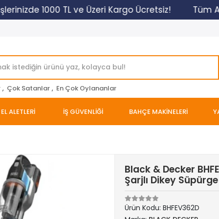
rinizde 1000 TL ve Üzeri Kargo Ücretsiz!
Tüm Alışv
r
,
Çok Satanlar
,
En Çok Oylananlar
EL ALETLERİ
İŞ GÜVENLİĞİ
BAHÇE MAKİNELERİ
Y
Black & Decker BHF
Şarjlı Dikey Süpürge
Ürün Kodu:
BHFEV362D