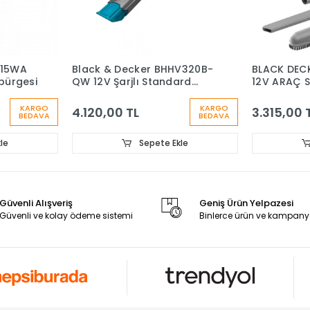
115WA
Black & Decker BHHV320B-
BLACK DEC
üpürgesi
QW 12V Şarjlı Standard
12V ARAÇ 
Girişli El Süpürgesi
KARGO
KARGO
4.120,00 TL
3.315,00 
BEDAVA
BEDAVA
le
Sepete Ekle
Güvenli Alışveriş
Geniş Ürün Yelpazesi
Güvenli ve kolay ödeme sistemi
Binlerce ürün ve kampany