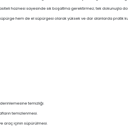
siteli haznesi sayesinde sık boşaltma gerektirmez; tek dokunuşla d
üpürge hem de el süpürgesi olarak yüksek ve dar alanlarda pratik ku
 derinlemesine temizliği.
rafların temizlenmesi.
e araç içinin süpürülmesi.