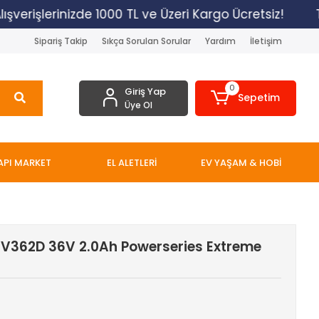
erişlerinizde 1000 TL ve Üzeri Kargo Ücretsiz!
Tüm
Sipariş Takip
Sıkça Sorulan Sorular
Yardım
İletişim
0
Giriş Yap
Sepetim
Üye Ol
API MARKET
EL ALETLERİ
EV YAŞAM & HOBİ
EV362D 36V 2.0Ah Powerseries Extreme