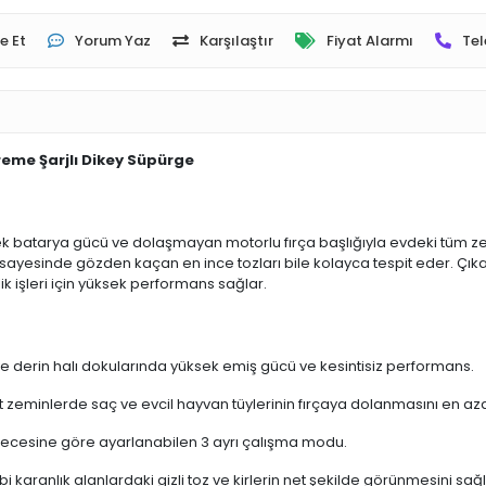
e Et
Yorum Yaz
Karşılaştır
Fiyat Alarmı
Tel
eme Şarjlı Dikey Süpürge
batarya gücü ve dolaşmayan motorlu fırça başlığıyla evdeki tüm zem
ayesinde gözden kaçan en ince tozları bile kolayca tespit eder. Çıkarıl
ik işleri için yüksek performans sağlar.
e derin halı dokularında yüksek emiş gücü ve kesintisiz performans.
t zeminlerde saç ve evcil hayvan tüylerinin fırçaya dolanmasını en aza
 derecesine göre ayarlanabilen 3 ayrı çalışma modu.
ibi karanlık alanlardaki gizli toz ve kirlerin net şekilde görünmesini sağl