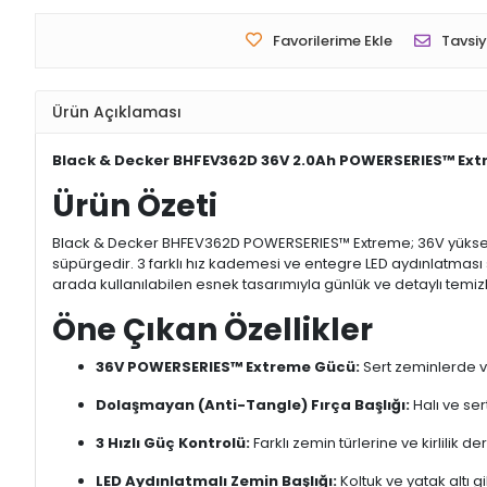
Favorilerime Ekle
Tavsiy
Ürün Açıklaması
Black & Decker BHFEV362D 36V 2.0Ah POWERSERIES™ Extr
Ürün Özeti
Black & Decker BHFEV362D POWERSERIES™ Extreme; 36V yüksek 
süpürgedir. 3 farklı hız kademesi ve entegre LED aydınlatması s
arada kullanılabilen esnek tasarımıyla günlük ve detaylı temizl
Öne Çıkan Özellikler
36V POWERSERIES™ Extreme Gücü:
Sert zeminlerde v
Dolaşmayan (Anti-Tangle) Fırça Başlığı:
Halı ve ser
3 Hızlı Güç Kontrolü:
Farklı zemin türlerine ve kirlilik
LED Aydınlatmalı Zemin Başlığı:
Koltuk ve yatak altı g