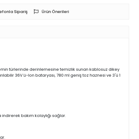
efonla Sipariş
Ürün Önerileri
in türlerinde derinlemesine temizlik sunan kablosuz dikey
abilir 36V Li-Ion bataryası, 780 ml geniş toz haznesi ve 3'ü 1
 indirerek bakım kolaylığı sağlar.
ar.