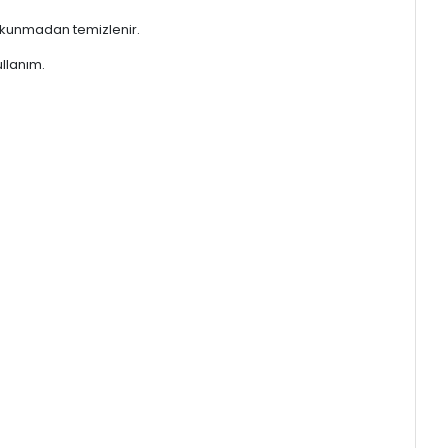
okunmadan temizlenir.
llanım.