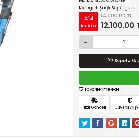
Marka:
BLACK DECKER
Kategori:
Şarjlı Süpürgeler
14.000,00 TL
%14
12.100,00 
indirim
Sepete Ekl
Favorilerime ekle
Hızlı Gönderi
Güvenli Alışv