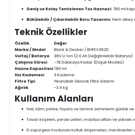
Geniş ve Kolay Temizlenen Toz Haznesi:
780 ml kapa
Bükülebilir / Çıkarılabilir Boru Tasarımı:
Hem dikey s
Teknik Özellikler
Özellik
Değer
Marka / Model
Black & Decker / BHFEV362D
Voltaj / Batarya
36V Li-Ion (2.0 Ah Değiştirilebilir Batarya)
Çalışma Süresi
~78 Dakikaya Kadar (Düşük Modda)
Hazne Kapasitesi
780 ml
Hız Kademesi
3 Kademe
Filtre Tipi
Yıkanabilir Siklonik Filtre Sistemi
Ağırlık
~3.4 kg
Kullanım Alanları
Halı, kilim, parke, fayans ve lamine zeminlerin günlük ve
Tavan köşeleri, perde üstleri, mobilya altları ve yüksek 
El süpürgesi modunda koltuk döşemeleri, merdivenler v