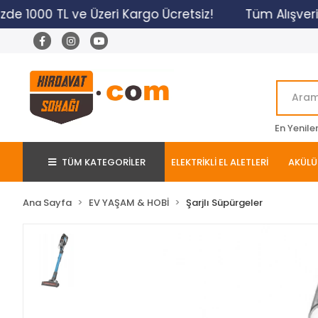
de 1000 TL ve Üzeri Kargo Ücretsiz!
Tüm Alışverişle
En Yenile
TÜM KATEGORİLER
ELEKTRİKLİ EL ALETLERİ
AKÜLÜ 
Ana Sayfa
EV YAŞAM & HOBİ
Şarjlı Süpürgeler