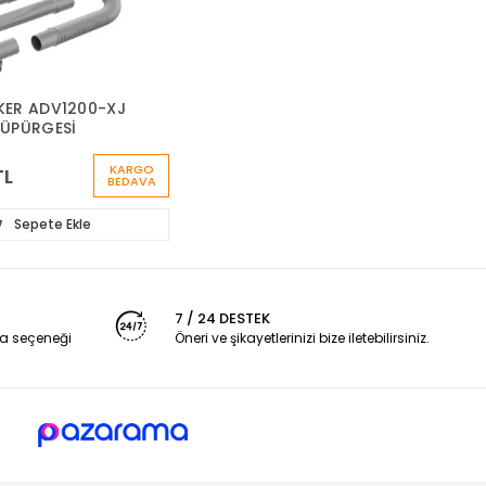
KER ADV1200-XJ
SÜPÜRGESİ
KARGO
TL
BEDAVA
Sepete Ekle
7 / 24 DESTEK
a seçeneği
Öneri ve şikayetlerinizi bize iletebilirsiniz.