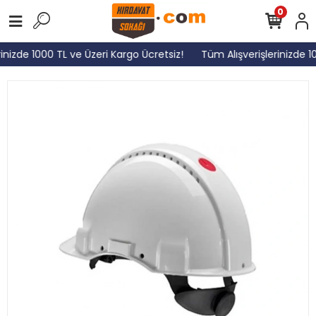
0
inizde 1000 TL ve Üzeri Kargo Ücretsiz!
Tüm Alışverişlerinizde 1