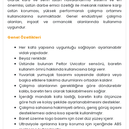
önemlisi, üstün darbe emici özelliği ile mekanik risklere karşı
üstün koruması, yüksek performanslı çalışma ortamını
kullanıcılarına sunmaktadır. Genel endüstriyel çalışma
alanları, inşaat ve ormancılık alanlarında kullanıma
uygundur.
Genel Özellikleri
Her kafa yapısına uygunluğu sağlayan ayarlanabilir
vidalı yapıdadır.
Beyaz renklidir.
Üstünde bulunan Peltor Uvicator sensörü, baretin
kullanım ömrü hakkında kullanıcısına bilgi verir.
Yuvarlak yumuşak tasarımı sayesinde dallara veya
başka etkilere takılma durumlarını ortadan kaldırır.
Çalışma alanlarının gerekliliğine göre döndürebilir
kalıbı, baretin ters olarak takılabilmesini sağlar.
İçerdiği mandallı kafa lastiği, baretin kafa ölçünüze
göre hızlı ve kolay şekilde ayarlanabilmesini destekler.
Çalışma sahasına hakimiyeti artırıcı, geniş görüş açısını
desteklemesi adına kısa siperlik kullanılmıştır.
Baret üzerine logo basımı için özel düz yüzey içerir.
Ultraviyole ışınlarına karşı koruma için içeriğinde ABS