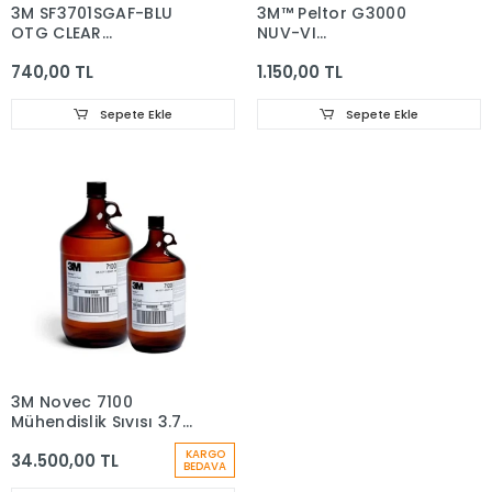
3M SF3701SGAF-BLU
3M™ Peltor G3000
OTG CLEAR
NUV-VI
SCOTCHGARD
Havalandırmalı Baret
740,00 TL
1.150,00 TL
Beyaz
Sepete Ekle
Sepete Ekle
3M Novec 7100
Mühendislik Sıvısı 3.78
Lt
KARGO
34.500,00 TL
BEDAVA