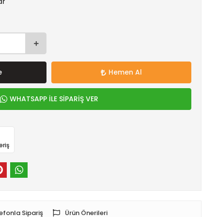
ar
e
Hemen Al
WHATSAPP İLE SİPARİŞ VER
eriş
efonla Sipariş
Ürün Önerileri