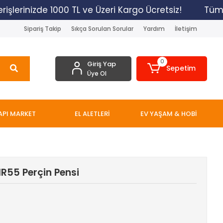
işlerinizde 1000 TL ve Üzeri Kargo Ücretsiz!
Tüm Al
Sipariş Takip
Sıkça Sorulan Sorular
Yardım
İletişim
0
Giriş Yap
Sepetim
Üye Ol
API MARKET
EL ALETLERİ
EV YAŞAM & HOBİ
R55 Perçin Pensi