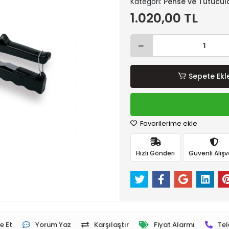
Kategori:
Pense ve Tutucul
1.020,00 TL
Sepete Ekl
Favorilerime ekle
Hızlı Gönderi
Güvenli Alışv
e Et
Yorum Yaz
Karşılaştır
Fiyat Alarmı
Tel