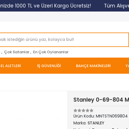
nizde 1000 TL ve Üzeri Kargo Ücretsiz!
Tüm Alışver
r
,
Çok Satanlar
,
En Çok Oylananlar
EL ALETLERİ
İŞ GÜVENLİĞİ
BAHÇE MAKİNELERİ
Y
Stanley 0-69-804 M
Ürün Kodu:
MNTSTN069804
Marka:
STANLEY