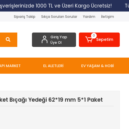
işlerinizde 1000 TL ve Üzeri Kargo Ücretsiz!
Tüm A
Sipariş Takip
Sıkça Sorulan Sorular
Yardım
İletişim
0
Giriş Yap
Sepetim
Üye Ol
API MARKET
EL ALETLERİ
EV YAŞAM & HOBİ
ket Bıçağı Yedeği 62*19 mm 5*1 Paket