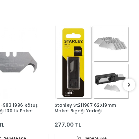
1-983 1996 Rötuş
Stanley St211987 62X19mm
S
i 100 Lü Paket
Maket Bıçağı Yedeği
M
TL
277,00 TL
1
Sepete Ekle
Sepete Ekle