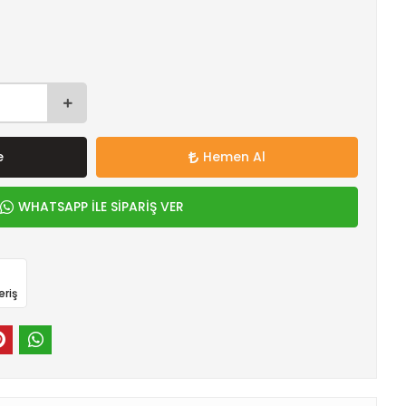
e
Hemen Al
WHATSAPP İLE SİPARİŞ VER
eriş