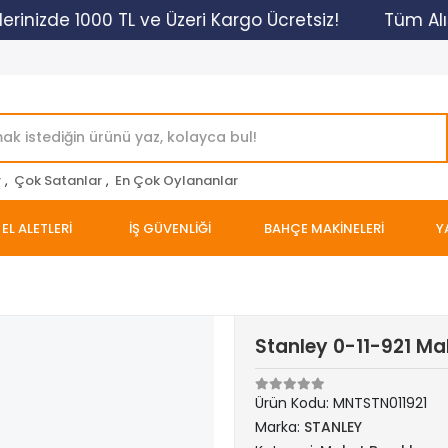
nizde 1000 TL ve Üzeri Kargo Ücretsiz!
Tüm Alışver
r
,
Çok Satanlar
,
En Çok Oylananlar
EL ALETLERİ
İŞ GÜVENLİĞİ
BAHÇE MAKİNELERİ
Y
Stanley 0-11-921 Ma
Ürün Kodu:
MNTSTN011921
Marka:
STANLEY