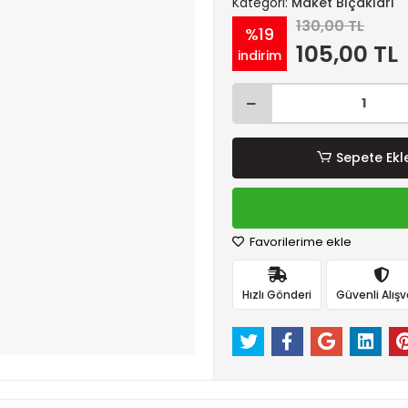
Kategori:
Maket Bıçakları
130,00 TL
%19
105,00 TL
indirim
Sepete Ekl
Favorilerime ekle
Hızlı Gönderi
Güvenli Alışv