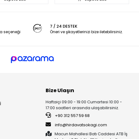
7 / 24 DESTEK
a seçeneği
Öneri ve şikayetlerinizi bize iletebilirsiniz.
Bize Ulaşın
Haftaiçi 09:00 - 19:00 Cumartesi 10:00 -
İ
17:00 saatleri arasında ulaşabilirsiniz.
+90 312 557 59 68
info@hirdavatsokagi.com
Macun Mahallesi Batı Caddesi ATB İş