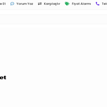
e Et
Yorum Yaz
Karşılaştır
Fiyat Alarmı
Tel