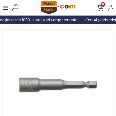
0
rişlerinizde 1000 TL ve Üzeri Kargo Ücretsiz!
Tüm Alışverişlerin